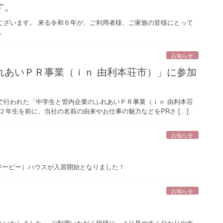
す。
ございます。 来る令和６年が、ご利用者様、ご家族の皆様にとって
。
お知らせ
れあいＰＲ事業（ｉｎ 由利本荘市）」に参加
で行われた「中学生と管内企業のふれあいＰＲ事業（ｉｎ 由利本荘
年生を前に、当社の名前の由来やお仕事の魅力などをPRさ […]
お知らせ
B（ジービー）ハウスが入居開始となりました！
お知らせ
！