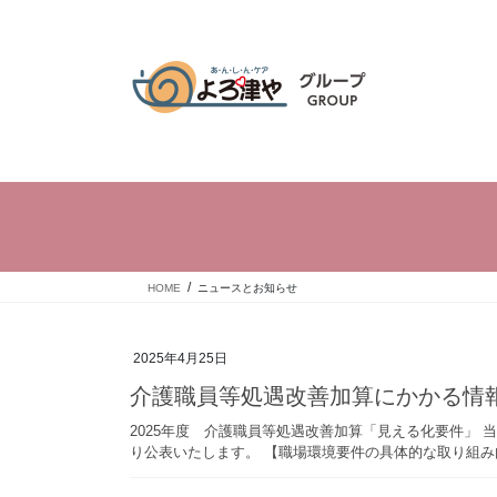
コ
ナ
ン
ビ
テ
ゲ
ン
ー
ツ
シ
へ
ョ
ス
ン
キ
に
ッ
移
プ
動
HOME
ニュースとお知らせ
2025年4月25日
介護職員等処遇改善加算にかかる情
2025年度 介護職員等処遇改善加算「見える化要件」
り公表いたします。 【職場環境要件の具体的な取り組み