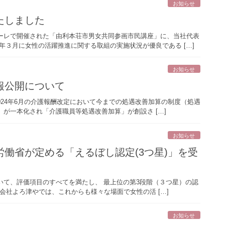
お知らせ
たしました
ーレで開催された「由利本荘市男女共同参画市民講座」に、当社代表
年３月に女性の活躍推進に関する取組の実施状況が優良である […]
お知らせ
報公開について
2024年6月の介護報酬改定において今までの処遇改善加算の制度（処遇
が一本化され「介護職員等処遇改善加算」が創設さ […]
お知らせ
働省が定める「えるぼし認定(3つ星)」を受
いて、評価項目のすべてを満たし、 最上位の第3段階（３つ星）の認
限会社よろ津やでは、これからも様々な場面で女性の活 […]
お知らせ